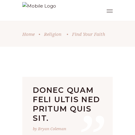
Home
•
Religion
•
Find Your Faith
DONEC QUAM
FELI ULTIS NED
PRITUM QUIS
SIT.
by Bryan Coleman