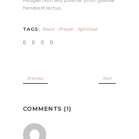
Feugiat nibh sed pulvinar proin gravida
hendrerit lectus.
Peace
Prayer
Spiritual
TAGS:
-
-
Previous
Next
COMMENTS (1)