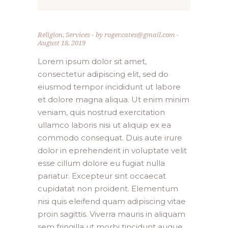
”
Religion
,
Services
by
roger.cates@gmail.com
August 18, 2019
Lorem ipsum dolor sit amet,
consectetur adipiscing elit, sed do
eiusmod tempor incididunt ut labore
et dolore magna aliqua. Ut enim minim
veniam, quis nostrud exercitation
ullamco laboris nisi ut aliquip ex ea
commodo consequat. Duis aute irure
dolor in eprehenderit in voluptate velit
esse cillum dolore eu fugiat nulla
pariatur. Excepteur sint occaecat
cupidatat non proident. Elementum
nisi quis eleifend quam adipiscing vitae
proin sagittis. Viverra mauris in aliquam
sem fringilla ut morbi tincidunt augue.